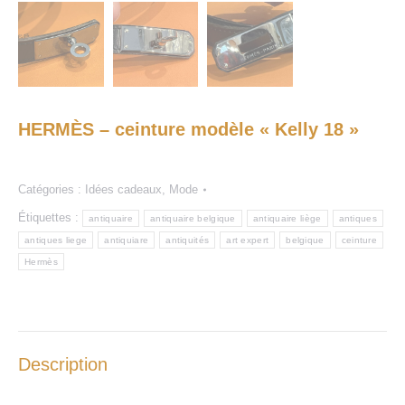
HERMÈS – ceinture modèle « Kelly 18 »
Catégories :
Idées cadeaux
,
Mode
Étiquettes :
antiquaire
antiquaire belgique
antiquaire liège
antiques
antiques liege
antiquiare
antiquités
art expert
belgique
ceinture
Hermès
Description