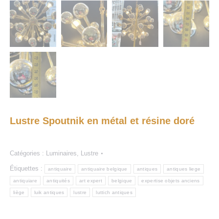
Lustre Spoutnik en métal et résine doré
Catégories :
Luminaires
,
Lustre
Étiquettes :
antiquaire
antiquaire belgique
antiques
antiques liege
antiquiare
antiquités
art expert
belgique
expertise objets anciens
liège
luik antiques
lustre
luttich antiques