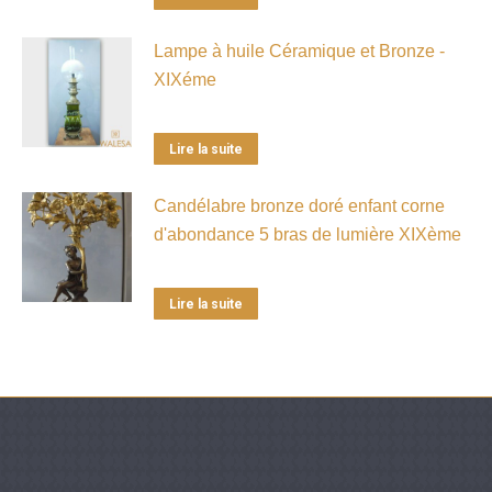
Lampe à huile Céramique et Bronze -
XIXéme
Lire la suite
Candélabre bronze doré enfant corne
d'abondance 5 bras de lumière XIXème
Lire la suite