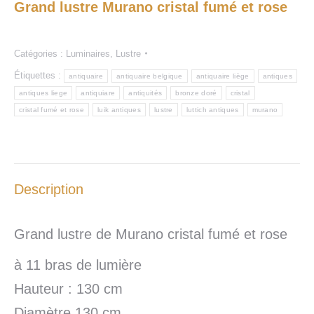
Grand lustre Murano cristal fumé et rose
Catégories :
Luminaires
,
Lustre
Étiquettes :
antiquaire
antiquaire belgique
antiquaire liège
antiques
antiques liege
antiquiare
antiquités
bronze doré
cristal
cristal fumé et rose
luik antiques
lustre
luttich antiques
murano
Description
Grand lustre de Murano cristal fumé et rose
à 11 bras de lumière
Hauteur : 130 cm
Diamètre 130 cm