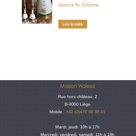
faience fin XIXème
Lire la suite
Antiquités
Maison Walesa
Rue hors château, 2
B-4000 Liège
Mobile :
+32 (0)476 98 38 41
Mardi, jeudi: 10h à 17h
Mercredi, vendredi, samedi: 11h à 18h