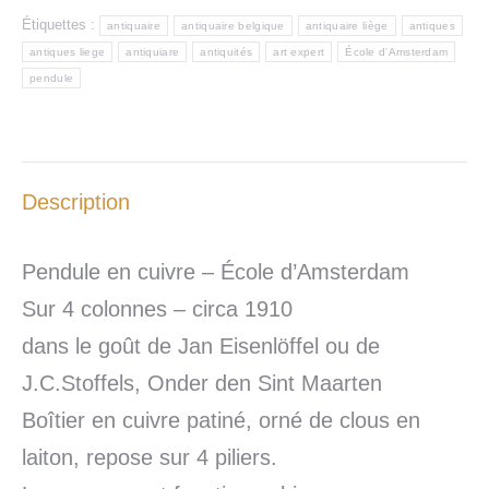
Étiquettes :
antiquaire
antiquaire belgique
antiquaire liège
antiques
antiques liege
antiquiare
antiquités
art expert
École d'Amsterdam
pendule
Description
Pendule en cuivre – École d’Amsterdam
Sur 4 colonnes – circa 1910
dans le goût de Jan Eisenlöffel ou de
J.C.Stoffels, Onder den Sint Maarten
Boîtier en cuivre patiné, orné de clous en
laiton, repose sur 4 piliers.