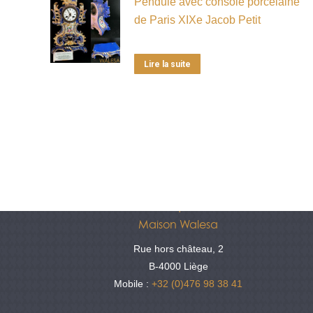
Pendule avec console porcelaine
de Paris XIXe Jacob Petit
Lire la suite
Antiquités
Maison Walesa
Rue hors château, 2
B-4000 Liège
Mobile :
+32 (0)476 98 38 41