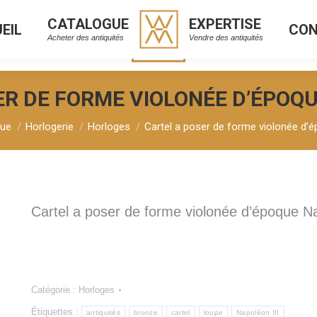
CATALOGUE
EXPERTISE
EIL
CO
CATALOGUE
EXPERTISE
L
C
Acheter des antiquités
Vendre des antiquités
Acheter des antiquités
Vendre des antiquités
R DE FORME VIOLONÉE D’ÉPOQU
:
gue
Horlogerie
Horloges
Cartel a poser de forme violonée d’é
Cartel a poser de forme violonée d’époque Na
Catégorie :
Horloges
Étiquettes :
antiquités
bronze
cartel
loupe
Napoléon III