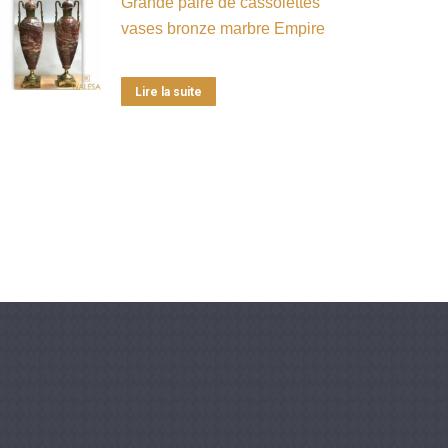
Grande paire de cassolettes
vases bronze marbre Empire
Lire la suite