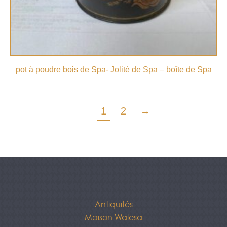
pot à poudre bois de Spa- Jolité de Spa – boîte de Spa
1
2
→
Antiquités
Maison Walesa