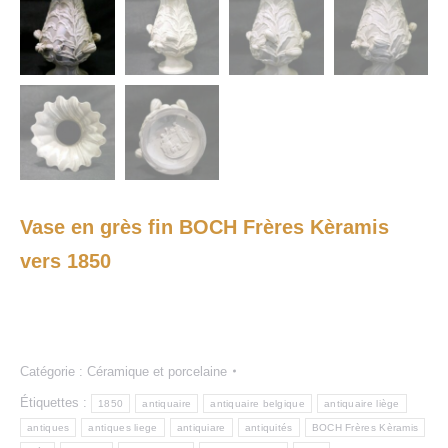
Vase en grès fin BOCH Frères Kèramis
vers 1850
Catégorie :
Céramique et porcelaine
Étiquettes :
1850
antiquaire
antiquaire belgique
antiquaire liège
antiques
antiques liege
antiquiare
antiquités
BOCH Frères Kèramis