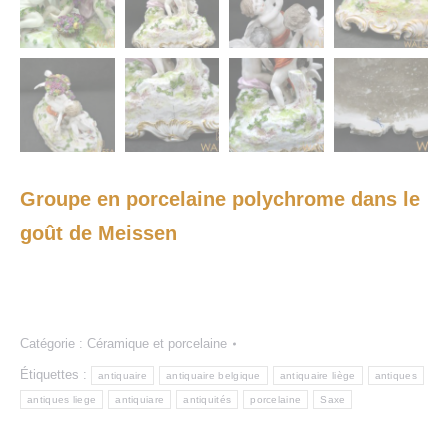
Groupe en porcelaine polychrome dans le
goût de Meissen
Catégorie :
Céramique et porcelaine
Étiquettes :
antiquaire
antiquaire belgique
antiquaire liège
antiques
antiques liege
antiquiare
antiquités
porcelaine
Saxe