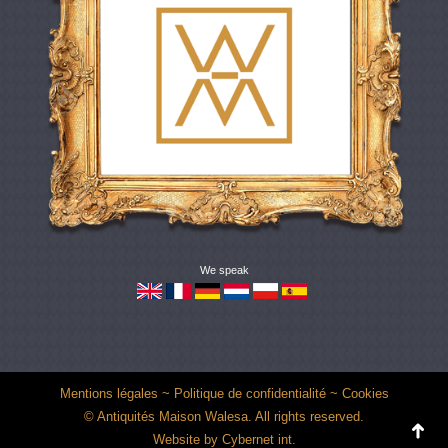
We speak
Mentions légales
~
Politique de confidentialité
~
Cookies
© Antiquités Maison Walesa. All rights reserved.
Website by
Cybernet int.
Go