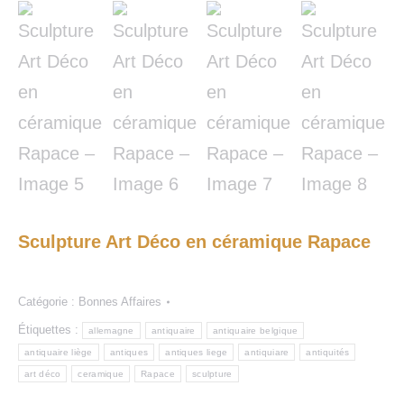
Sculpture Art Déco en céramique Rapace
Catégorie :
Bonnes Affaires
Étiquettes :
allemagne
antiquaire
antiquaire belgique
antiquaire liège
antiques
antiques liege
antiquiare
antiquités
art déco
ceramique
Rapace
sculpture