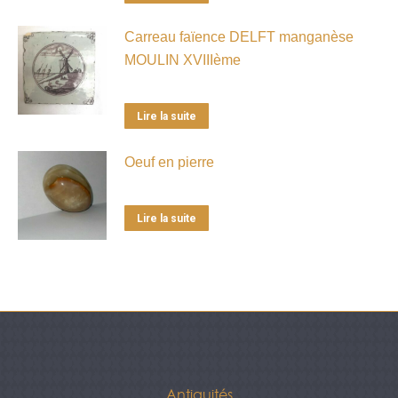
Carreau faïence DELFT manganèse
MOULIN XVIIIème
Lire la suite
Oeuf en pierre
Lire la suite
Antiquités