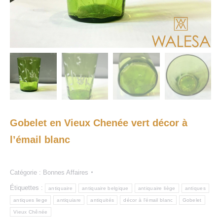
Gobelet en Vieux Chenée vert décor à
l’émail blanc
Catégorie :
Bonnes Affaires
Étiquettes :
antiquaire
antiquaire belgique
antiquaire liège
antiques
antiques liege
antiquiare
antiquités
décor à l'émail blanc
Gobelet
Vieux Chênée