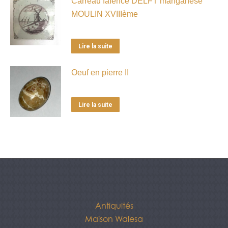
Carreau faïence DELFT manganèse
MOULIN XVIIIème
Lire la suite
Oeuf en pierre II
Lire la suite
Antiquités
Maison Walesa