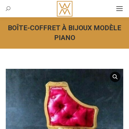
Recherche:
BOÎTE-COFFRET À BIJOUX MODÈLE
PIANO
Vous êtes ici :