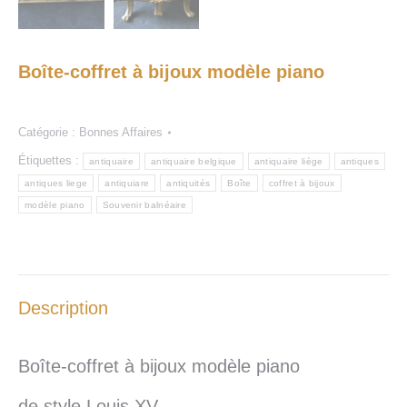
Boîte-coffret à bijoux modèle piano
Catégorie :
Bonnes Affaires
Étiquettes :
antiquaire
antiquaire belgique
antiquaire liège
antiques
antiques liege
antiquiare
antiquités
Boîte
coffret à bijoux
modèle piano
Souvenir balnéaire
Description
Boîte-coffret à bijoux modèle piano
de style Louis XV,