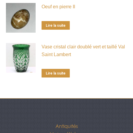
Oeuf en pierre II
Lire la suite
Vase cristal clair doublé vert et taillé Val
Saint Lambert
Lire la suite
Antiquités