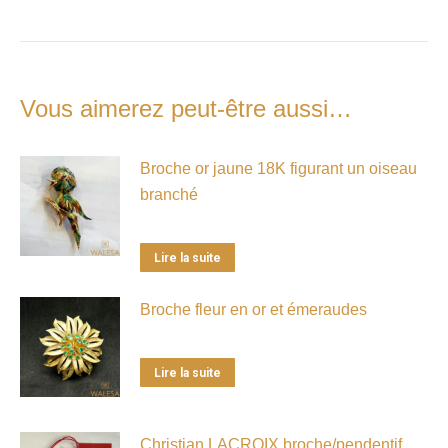
Vous aimerez peut-être aussi…
Broche or jaune 18K figurant un oiseau
branché
Lire la suite
Broche fleur en or et émeraudes
Lire la suite
Christian LACROIX broche/pendentif