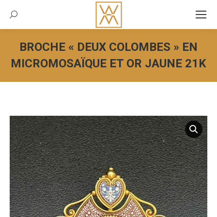
Recherche:
BROCHE « DEUX COLOMBES » EN
MICROMOSAÏQUE ET OR JAUNE 21K
Vous êtes ici :