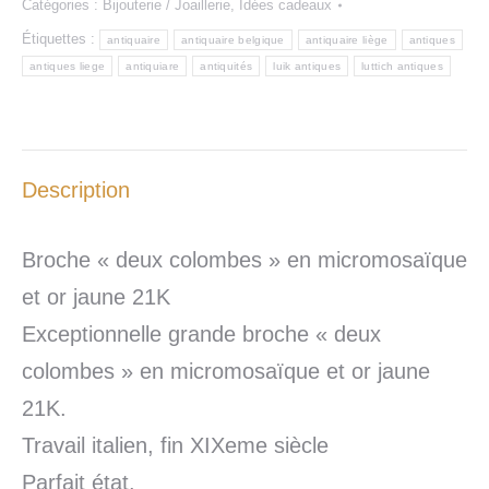
Catégories :
Bijouterie / Joaillerie
,
Idées cadeaux
Étiquettes :
antiquaire
antiquaire belgique
antiquaire liège
antiques
antiques liege
antiquiare
antiquités
luik antiques
luttich antiques
Description
Broche « deux colombes » en micromosaïque
et or jaune 21K
Exceptionnelle grande broche « deux
colombes » en micromosaïque et or jaune
21K.
Travail italien, fin XIXeme siècle
Parfait état.