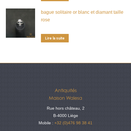
bague solitaire or blanc et diamant taille
rose
Lire la suite
Antiquités
Maison Walesa
Rue hors château, 2
B-4000 Liège
Mobile :
+32 (0)476 98 38 41