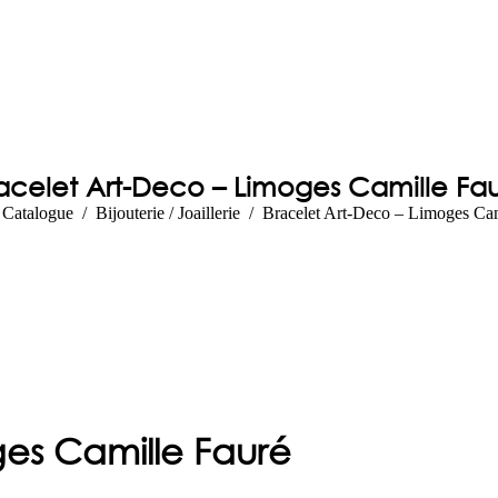
acelet Art-Deco – Limoges Camille Fa
ci :
Catalogue
Bijouterie / Joaillerie
Bracelet Art-Deco – Limoges Cam
ges Camille Fauré