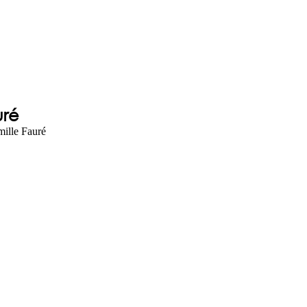
uré
ille Fauré