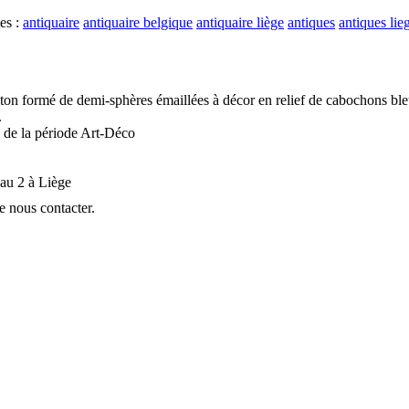
tes :
antiquaire
antiquaire belgique
antiquaire liège
antiques
antiques lie
n formé de demi-sphères émaillées à décor en relief de cabochons bleus
.
e de la période Art-Déco
au 2 à Liège
e nous contacter.