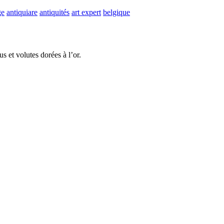
ge
antiquiare
antiquités
art expert
belgique
 et volutes dorées à l’or.