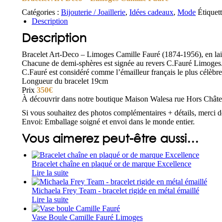
Catégories :
Bijouterie / Joaillerie
,
Idées cadeaux
,
Mode
Étiquet
Description
Description
Bracelet Art-Deco – Limoges Camille Fauré (1874-1956), en laito
Chacune de demi-sphères est signée au revers C.Fauré Limoges
C.Fauré est considéré comme l’émailleur français le plus célèbr
Longueur du bracelet 19cm
Prix
350€
À découvrir dans notre boutique Maison Walesa rue Hors Châte
Si vous souhaitez des photos complémentaires + détails, merci d
Envoi: Emballage soigné et envoi dans le monde entier.
Vous aimerez peut-être aussi…
Bracelet chaîne en plaqué or de marque Excellence
Lire la suite
Michaela Frey Team - bracelet rigide en métal émaillé
Lire la suite
Vase Boule Camille Fauré Limoges