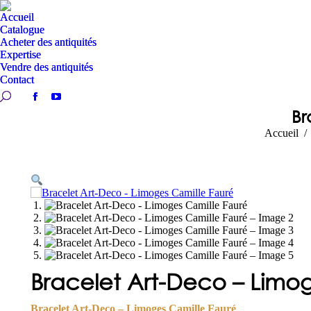
Accueil
Accueil
Catalogue
Catalogue
Acheter des antiquités
Acheter des antiquités
Expertise
Expertise
Vendre des antiquités
Vendre des antiquités
Contact
Contact
Recherche:
Recherche:
Facebook
Facebook
YouTube
YouTube
Br
page
page
page
page
Vous êtes i
Accueil
opens
opens
opens
opens
in
in
in
in
new
new
new
new
window
window
window
window
Bracelet Art-Deco – Limo
Bracelet Art-Deco – Limoges Camille Fauré