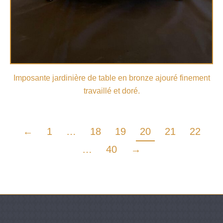
Imposante jardinière de table en bronze ajouré finement
travaillé et doré.
←
1
…
18
19
20
21
22
…
40
→