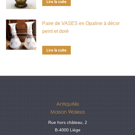
Lire la suite
Paire de VASES en Opaline à décor
peint et doré
Lire la suite
Antiquités
Maison Walesa
Rue hors château, 2
B-4000 Liège