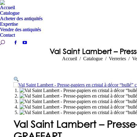
Accueil
Accueil
Catalogue
Catalogue
Acheter des antiquités
Acheter des antiquités
Expertise
Expertise
Vendre des antiquités
Vendre des antiquités
Contact
Contact
Recherche:
Recherche:
Facebook
Facebook
YouTube
YouTube
Val Saint Lambert – Pres
page
page
page
page
Vous êtes ici :
Accueil
Catalogue
Verreries
Ve
opens
opens
opens
opens
in
in
in
in
new
new
new
new
window
window
window
window
Val Saint Lambert – Presse
GRAFFART