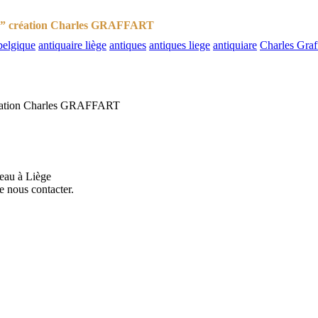
ullé” création Charles GRAFFART
belgique
antiquaire liège
antiques
antiques liege
antiquiare
Charles Graf
 création Charles GRAFFART
eau à Liège
e nous contacter.