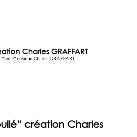
création Charles GRAFFART
écor “bullé” création Charles GRAFFART
bullé” création Charles