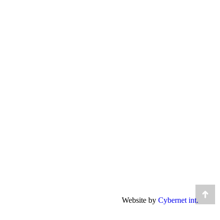
Go
Website by
Cybernet int.
to
Top