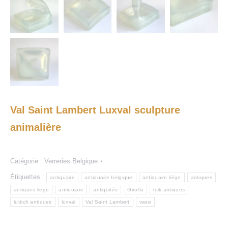
Val Saint Lambert Luxval sculpture
animalière
Catégorie :
Verreries Belgique
Étiquettes :
antiquaire
antiquaire belgique
antiquaire liège
antiques
antiques liege
antiquiare
antiquités
Girofla
luik antiques
luttich antiques
luxval
Val Saint Lambert
vase