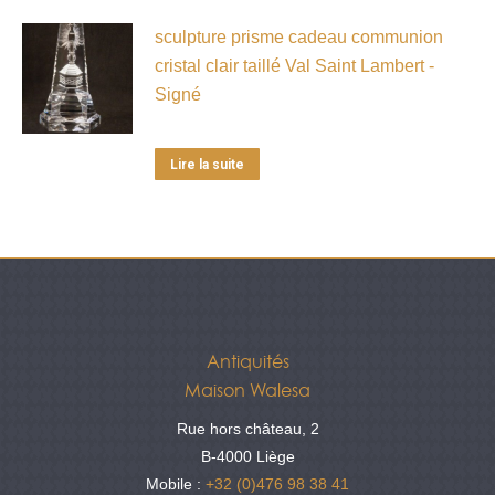
sculpture prisme cadeau communion
cristal clair taillé Val Saint Lambert -
Signé
Lire la suite
Antiquités
Maison Walesa
Rue hors château, 2
B-4000 Liège
Mobile :
+32 (0)476 98 38 41