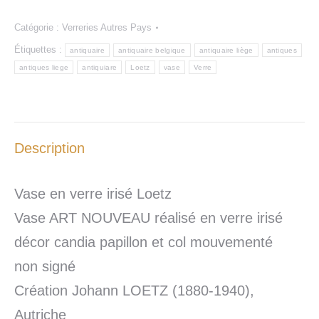
Catégorie :
Verreries Autres Pays
Étiquettes :
antiquaire
antiquaire belgique
antiquaire liège
antiques
antiques liege
antiquiare
Loetz
vase
Verre
Description
Vase en verre irisé Loetz
Vase ART NOUVEAU réalisé en verre irisé
décor candia papillon et col mouvementé
non signé
Création Johann LOETZ (1880-1940),
Autriche