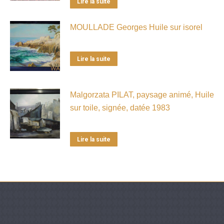
Lire la suite
MOULLADE Georges Huile sur isorel
Lire la suite
Malgorzata PILAT, paysage animé, Huile
sur toile, signée, datée 1983
Lire la suite