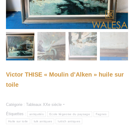
Victor THISE « Moulin d’Alken » huile sur
toile
Catégorie :
Tableaux XXe siècle
Étiquettes :
antiquités
Ecole liégeoise du paysage
Fagnes
Huile sur toile
luik antiques
luttich antiques