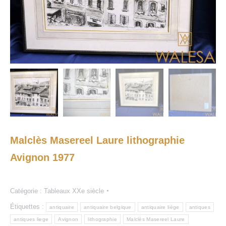
Malclès Masereel Laure lithographie
Avignon 1977
Catégorie :
Tableaux XXe siècle
Étiquettes :
antiquaire
antiquaire belgique
antiquaire liège
antiques
antiques liege
Avignon
lithographie
Malclès Masereel Laure