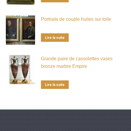
Portraits de couple huiles sur toile
Lire la suite
Grande paire de cassolettes vases
bronze marbre Empire
Lire la suite