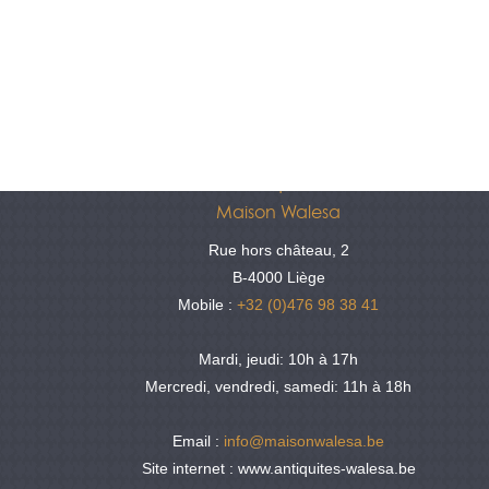
Antiquités
Maison Walesa
Rue hors château, 2
B-4000 Liège
Mobile :
+32 (0)476 98 38 41
Mardi, jeudi: 10h à 17h
Mercredi, vendredi, samedi: 11h à 18h
Email :
info@maisonwalesa.be
Site internet : www.antiquites-walesa.be