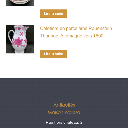
Lire la suite
Cafetière en porcelaine Rauenstein
Thuringe, Allemagne vers 1800
Lire la suite
Antiquités
Maison Walesa
Rue hors château, 2