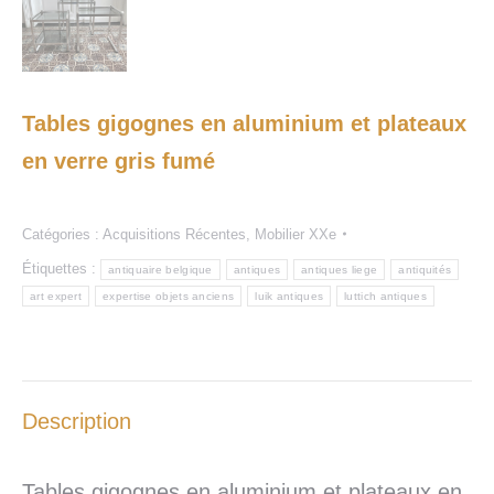
Tables gigognes en aluminium et plateaux
en verre gris fumé
Catégories :
Acquisitions Récentes
,
Mobilier XXe
Étiquettes :
antiquaire belgique
antiques
antiques liege
antiquités
art expert
expertise objets anciens
luik antiques
luttich antiques
Description
Tables gigognes en aluminium et plateaux en