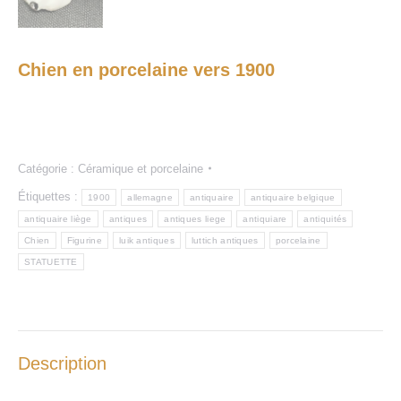
Chien en porcelaine vers 1900
Catégorie :
Céramique et porcelaine
Étiquettes :
1900
allemagne
antiquaire
antiquaire belgique
antiquaire liège
antiques
antiques liege
antiquiare
antiquités
Chien
Figurine
luik antiques
luttich antiques
porcelaine
STATUETTE
Description