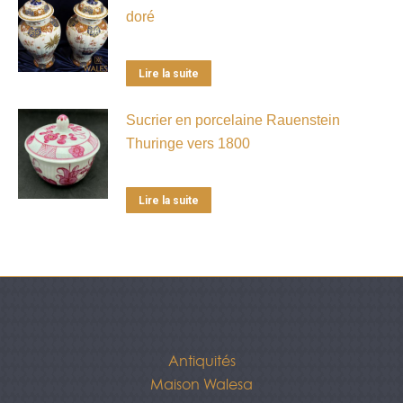
doré
Lire la suite
Sucrier en porcelaine Rauenstein
Thuringe vers 1800
Lire la suite
Antiquités
Maison Walesa