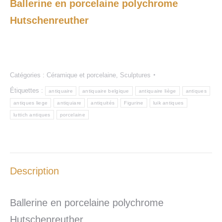
Ballerine en porcelaine polychrome
Hutschenreuther
Catégories :
Céramique et porcelaine
,
Sculptures
Étiquettes :
antiquaire
antiquaire belgique
antiquaire liège
antiques
antiques liege
antiquiare
antiquités
Figurine
luik antiques
luttich antiques
porcelaine
Description
Ballerine en porcelaine polychrome
Hutschenreuther