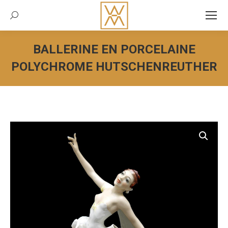
Recherche:
BALLERINE EN PORCELAINE
POLYCHROME HUTSCHENREUTHER
Vous êtes ici :