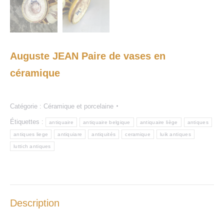
Auguste JEAN Paire de vases en
céramique
Catégorie :
Céramique et porcelaine
Étiquettes :
antiquaire
antiquaire belgique
antiquaire liège
antiques
antiques liege
antiquiare
antiquités
ceramique
luik antiques
luttich antiques
Description