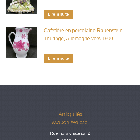
Lire la suite
Cafetière en porcelaine Rauenstein
Thuringe, Allemagne vers 1800
Lire la suite
Antiquités
Maison Walesa
Rue hors château, 2