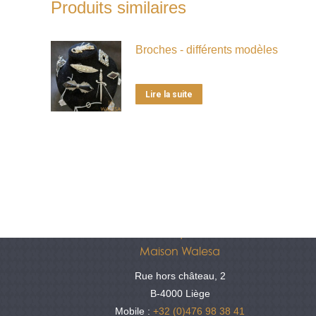
Produits similaires
Broches - différents modèles
Lire la suite
Antiquités
Maison Walesa
Rue hors château, 2
B-4000 Liège
Mobile :
+32 (0)476 98 38 41