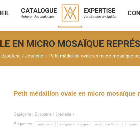
CATALOGUE
EXPERTISE
EIL
CO
CATALOGUE
EXPERTISE
L
C
Acheter des antiquités
Vendre des antiquités
Acheter des antiquités
Vendre des antiquités
ALE EN MICRO MOSAÏQUE REPRÉ
Bijouterie / Joaillerie
Petit médaillon ovale en micro mosaïque re
Petit médaillon ovale en micro mosaïque 
Catégorie :
Bijouterie / Joaillerie
Étiquettes :
antiquaire
antiquaire belgique
antiquaire liège
antiques