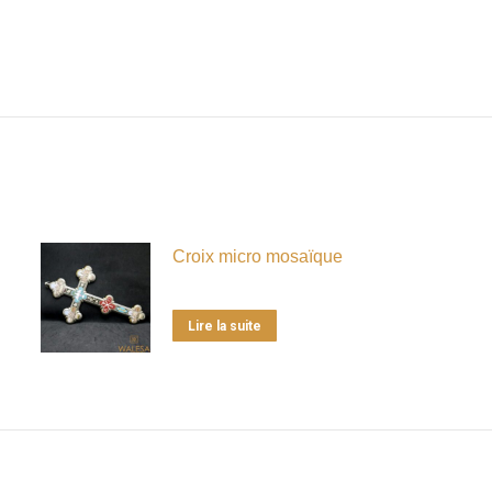
Croix micro mosaïque
Lire la suite