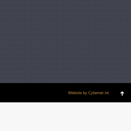
Website by
Cybernet int.
Go
to
To