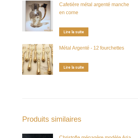
Cafetière métal argenté manche
en corne
Lire la suite
Métal Argenté - 12 fourchettes
Lire la suite
Produits similaires
Christofle ménagère modèle Aria