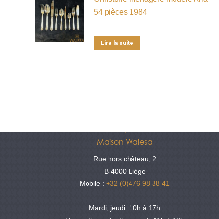
54 pièces 1984
Lire la suite
Antiquités
Maison Walesa
Rue hors château, 2
B-4000 Liège
Mobile :
+32 (0)476 98 38 41
Mardi, jeudi: 10h à 17h