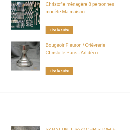
Christofle ménagère 8 personnes
modèle Malmaison
Lire la suite
Bougeoir Fleuron / Orfèvrerie
Christofle Paris - Art déco
Lire la suite
SABATTINI Lino et CHRISTOFLE