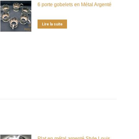
6 porte gobelets en Métal Argenté
Lire la suite
Plat en métal argenté Style Louis