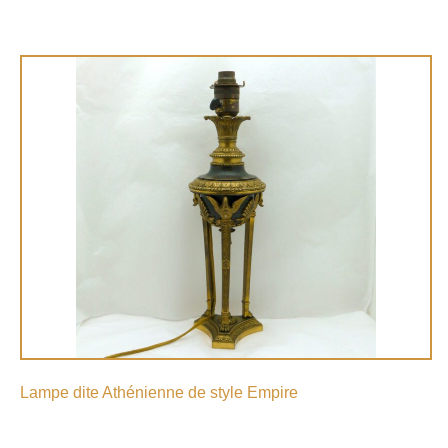
Lampe dite Athénienne de style Empire