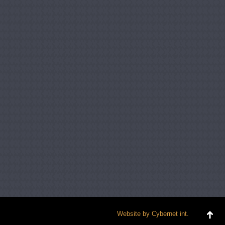
Website by
Cybernet int.
Go