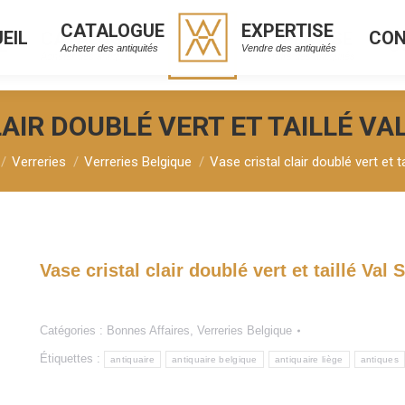
CATALOGUE
EXPERTISE
EIL
CO
CATALOGUE
EXPERTISE
L
C
Acheter des antiquités
Vendre des antiquités
Acheter des antiquités
Vendre des antiquités
LAIR DOUBLÉ VERT ET TAILLÉ VA
Verreries
Verreries Belgique
Vase cristal clair doublé vert et 
Vase cristal clair doublé vert et taillé Val
Catégories :
Bonnes Affaires
,
Verreries Belgique
Étiquettes :
antiquaire
antiquaire belgique
antiquaire liège
antiques