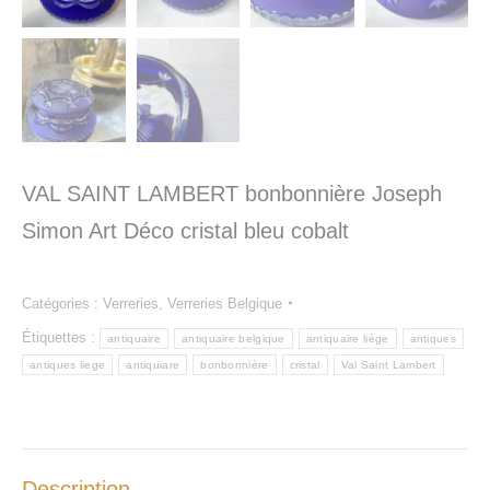
VAL SAINT LAMBERT bonbonnière Joseph
Simon Art Déco cristal bleu cobalt
Catégories :
Verreries
,
Verreries Belgique
Étiquettes :
antiquaire
antiquaire belgique
antiquaire liège
antiques
antiques liege
antiquiare
bonbonnière
cristal
Val Saint Lambert
Description