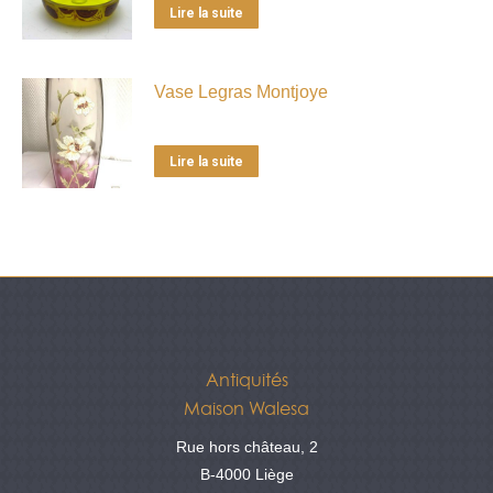
Lire la suite
Vase Legras Montjoye
Lire la suite
Antiquités
Maison Walesa
Rue hors château, 2
B-4000 Liège