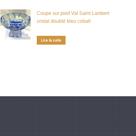
Coupe sur pied Val Saint Lambert
cristal doublé bleu cobalt
Lire la suite