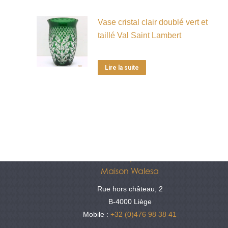
Vase cristal clair doublé vert et
taillé Val Saint Lambert
Lire la suite
Antiquités
Maison Walesa
Rue hors château, 2
B-4000 Liège
Mobile :
+32 (0)476 98 38 41