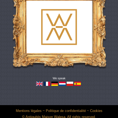
We speak
Mentions légales
~
Politique de confidentialité
~
Cookies
© Antiquités Maison Walesa. All rights reserved.