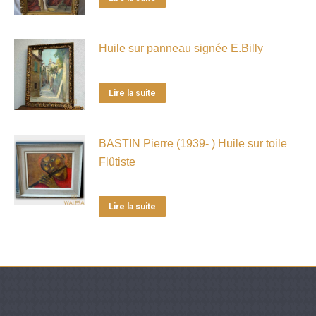
Huile sur panneau signée E.Billy
Lire la suite
BASTIN Pierre (1939- ) Huile sur toile
Flûtiste
Lire la suite