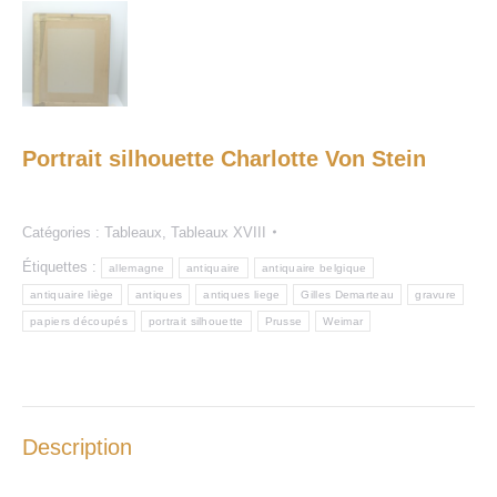
Portrait silhouette Charlotte Von Stein
Catégories :
Tableaux
,
Tableaux XVIII
Étiquettes :
allemagne
antiquaire
antiquaire belgique
antiquaire liège
antiques
antiques liege
Gilles Demarteau
gravure
papiers découpés
portrait silhouette
Prusse
Weimar
Description