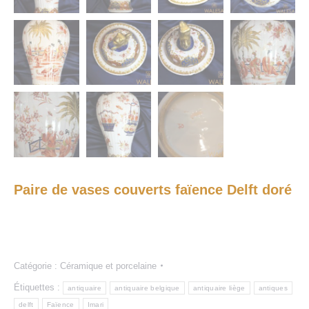
Paire de vases couverts faïence Delft doré
Catégorie :
Céramique et porcelaine
Étiquettes :
antiquaire
antiquaire belgique
antiquaire liège
antiques
delft
Faïence
Imari