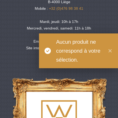
B-4000 Liège
Mobile :
+32 (0)476 98 38 41
Mardi, jeudi: 10h à 17h
Mercredi, vendredi, samedi: 11h à 18h
Aucun produit ne
Email :
info@maisonwalesa.be
Site internet : www.antiquites-walesa.be
correspond à votre
sélection.
Facebook
YouTube