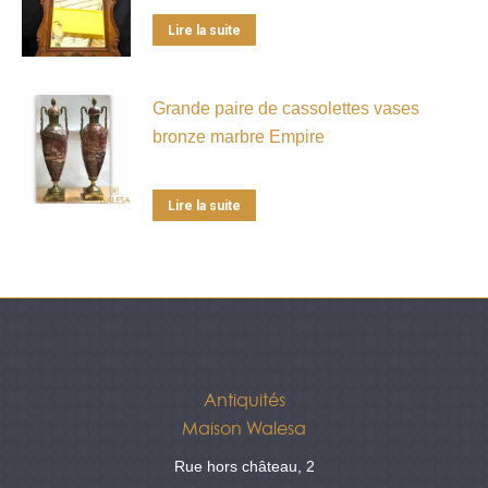
Lire la suite
Grande paire de cassolettes vases
bronze marbre Empire
Lire la suite
Antiquités
Maison Walesa
Rue hors château, 2