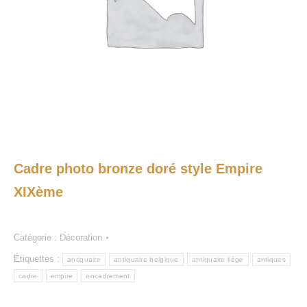
Cadre photo bronze doré style Empire
XIXème
Catégorie :
Décoration
Étiquettes :
antiquaire
antiquaire belgique
antiquaire liège
antiques
cadre
empire
encadrement