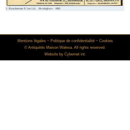
Mentions légales
~
Politique de confidentialité
~
Cookies
© Antiquités Maison Walesa. All rights reserved.
Website by
Cybernet int.