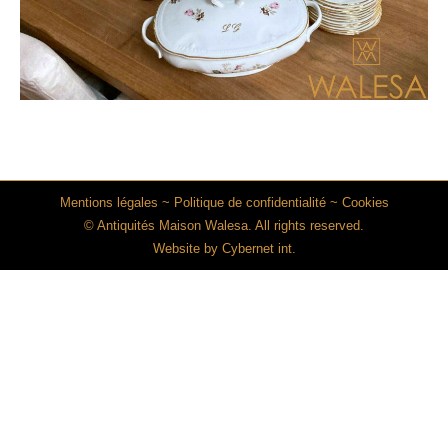
Mentions légales
~
Politique de confidentialité
~
Cookies
© Antiquités Maison Walesa. All rights reserved.
Website by
Cybernet int.