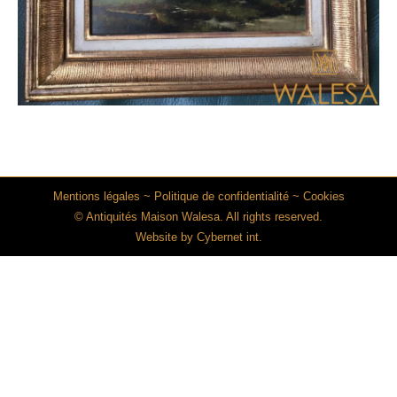
Mentions légales
~
Politique de confidentialité
~
Cookies
© Antiquités Maison Walesa. All rights reserved.
Website by
Cybernet int.