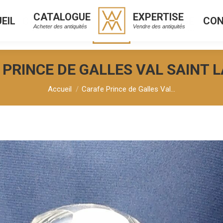
CATALOGUE
EXPERTISE
EIL
CO
CATALOGUE
EXPERTISE
L
C
Acheter des antiquités
Vendre des antiquités
Acheter des antiquités
Vendre des antiquités
 PRINCE DE GALLES VAL SAINT 
Vous êtes ici :
Accueil
Carafe Prince de Galles Val…