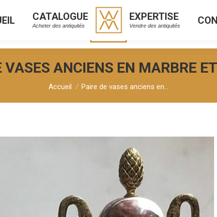
CATALOGUE
EXPERTISE
EIL
CO
CATALOGUE
EXPERTISE
L
C
Acheter des antiquités
Vendre des antiquités
Acheter des antiquités
Vendre des antiquités
E VASES ANCIENS EN MARBRE E
Vous êtes ici :
Accueil
Paire de vases anciens en…