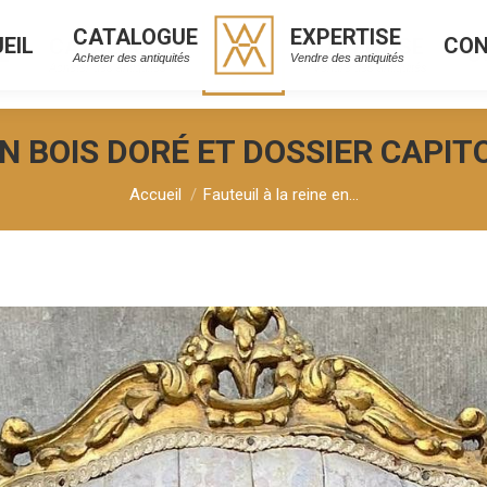
CATALOGUE
EXPERTISE
EIL
CO
CATALOGUE
EXPERTISE
L
C
Acheter des antiquités
Vendre des antiquités
Acheter des antiquités
Vendre des antiquités
EN BOIS DORÉ ET DOSSIER CAPIT
Vous êtes ici :
Accueil
Fauteuil à la reine en…