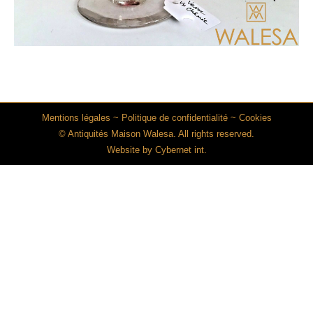
Mentions légales
~
Politique de confidentialité
~
Cookies
© Antiquités Maison Walesa. All rights reserved.
Website by
Cybernet int.