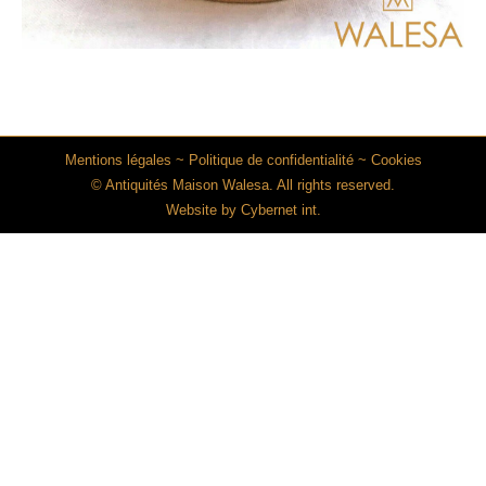
Mentions légales
~
Politique de confidentialité
~
Cookies
© Antiquités Maison Walesa. All rights reserved.
Website by
Cybernet int.