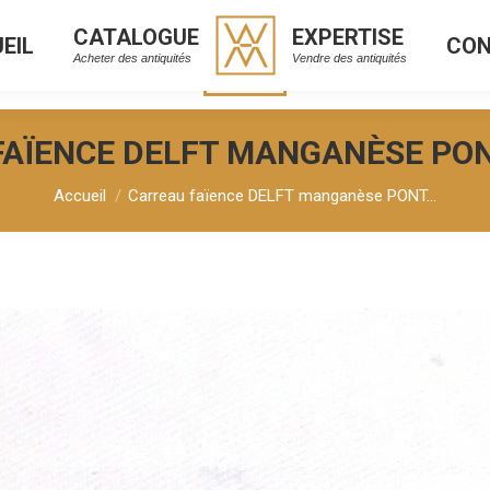
CATALOGUE
EXPERTISE
EIL
CO
CATALOGUE
EXPERTISE
L
C
Acheter des antiquités
Vendre des antiquités
Acheter des antiquités
Vendre des antiquités
AÏENCE DELFT MANGANÈSE PON
Vous êtes ici :
Accueil
Carreau faïence DELFT manganèse PONT…