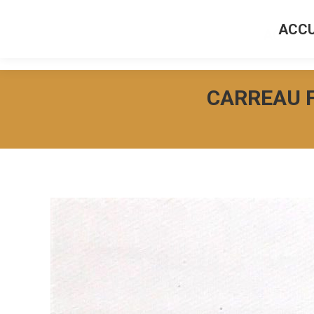
ACCU
ACCUEI
CARREAU F