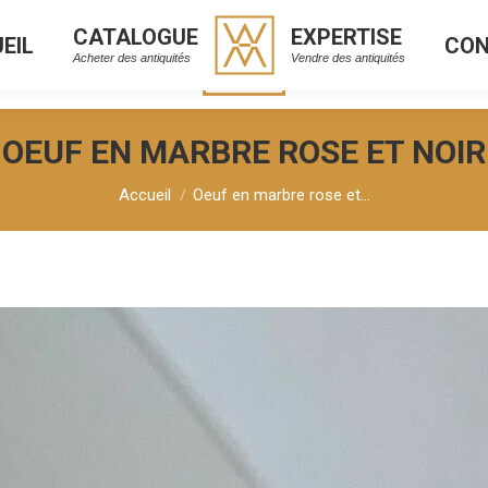
CATALOGUE
EXPERTISE
EIL
CO
CATALOGUE
EXPERTISE
L
C
Acheter des antiquités
Vendre des antiquités
Acheter des antiquités
Vendre des antiquités
OEUF EN MARBRE ROSE ET NOIR
Vous êtes ici :
Accueil
Oeuf en marbre rose et…