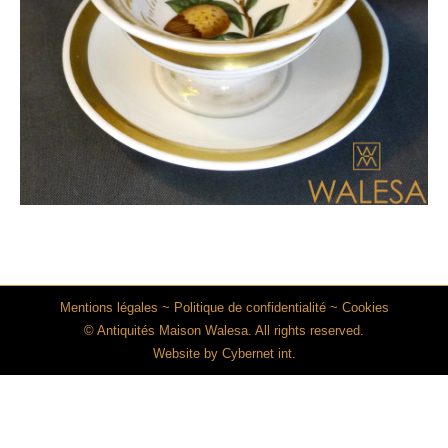
Mentions légales
~
Politique de confidentialité
~
Cookies
© Antiquités Maison Walesa. All rights reserved.
Website by
Cybernet int.