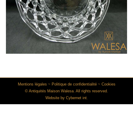
Mentions légales
~
Politique de confidentialité
~
Cookies
© Antiquités Maison Walesa. All rights reserved.
Website by
Cybernet int.