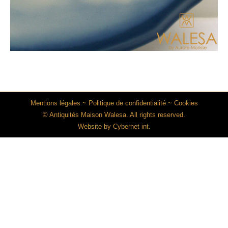
Mentions légales
~
Politique de confidentialité
~
Cookies
© Antiquités Maison Walesa. All rights reserved.
Website by
Cybernet int.